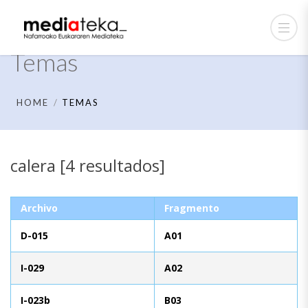
Temas
HOME
TEMAS
calera [4 resultados]
Archivo
Fragmento
D-015
A01
I-029
A02
I-023b
B03