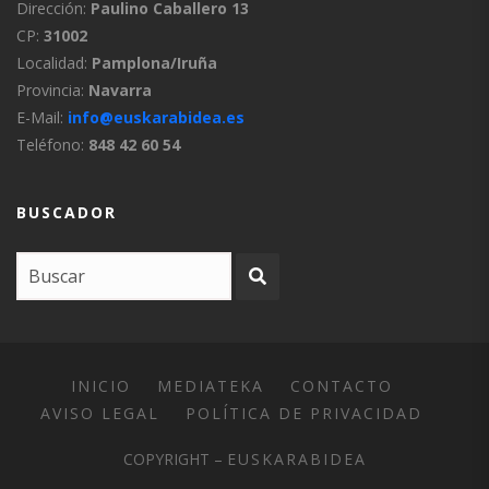
Dirección:
Paulino Caballero 13
CP:
31002
Localidad:
Pamplona/Iruña
Provincia:
Navarra
E-Mail:
info@euskarabidea.es
Teléfono:
848 42 60 54
BUSCADOR
INICIO
MEDIATEKA
CONTACTO
AVISO LEGAL
POLÍTICA DE PRIVACIDAD
COPYRIGHT –
EUSKARABIDEA