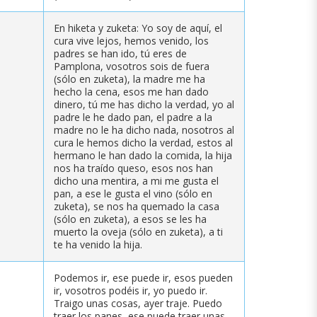
En hiketa y zuketa: Yo soy de aquí, el
cura vive lejos, hemos venido, los
padres se han ido, tú eres de
Pamplona, vosotros sois de fuera
(sólo en zuketa), la madre me ha
hecho la cena, esos me han dado
dinero, tú me has dicho la verdad, yo al
padre le he dado pan, el padre a la
madre no le ha dicho nada, nosotros al
cura le hemos dicho la verdad, estos al
hermano le han dado la comida, la hija
nos ha traído queso, esos nos han
dicho una mentira, a mi me gusta el
pan, a ese le gusta el vino (sólo en
zuketa), se nos ha quemado la casa
(sólo en zuketa), a esos se les ha
muerto la oveja (sólo en zuketa), a ti
te ha venido la hija.
Podemos ir, ese puede ir, esos pueden
ir, vosotros podéis ir, yo puedo ir.
Traigo unas cosas, ayer traje. Puedo
traer los panes, ese puede traer unas