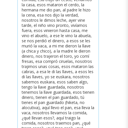
la casa, esos mataron el cerdo, la
hermana me dio pan, al padre le hizo
la cena, esa nos dijo la verdad,
nosotros le dimos leche, ayer vine
tarde, el niño vino pronto, vivíamos
fuera, esos vinieron hasta casa, me
vino el abuelo, a ese le vino la abuela,
se nos perdió el dinero, a esos se les
murió la vaca, a mi me dieron la llave
(a chica y chico), a la madre le dieron
dinero, nos trajeron el toro, yo comí
fresas, esa compró ciruelas, nosotros
trajimos unas cosas, esos mataron las
cabras, a esa le di las llaves, a esos les
di las llaves, yo se euskara, nosotros
sabemos euskara, esos saben algo,
tengo la llave guardada, nosotros
tenemos la llave guardada, esos tienen
dinero, tienen el pan guardado, tú
tienes el pan guardado (hiketa, no
alocutiva), aquí llevo el pan, esa lleva la
vaca, nosotros llevamos la comida,
¿qué llevan esos?, aquí traigo la
comida, nosotros traemos pan, ¿qué