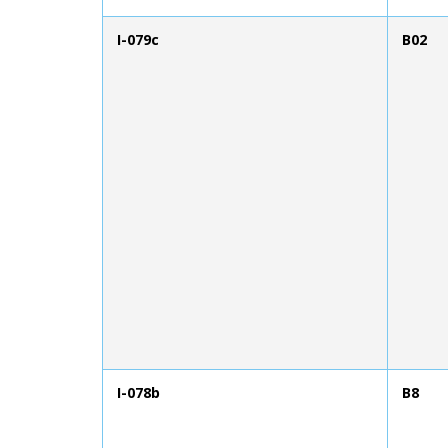
I-079c
B02
I-078b
B8