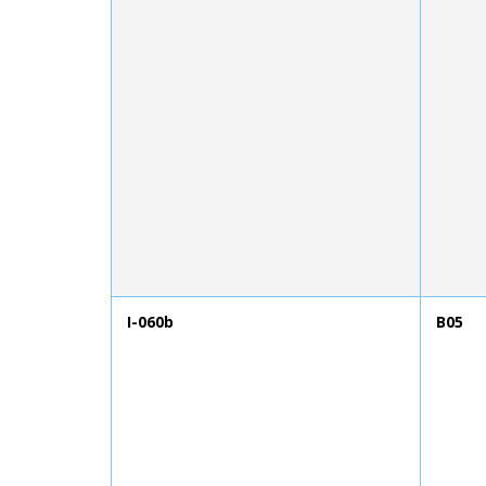
I-060b
B05