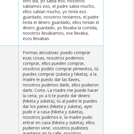
otro día, yo sabía eso, nosotros
sabíamos eso, el padre sabía mucho,
ellos sabían mucho, yo tenía eso
guardado, nosotros teníamos, el padre
tenía el dinero guardado, ellos tenían el
dinero guardado, yo llevaba la comida,
nosotros llevábamos, ese llevaba,
esos llevaban.
Formas alocutivas: puedo comprar
esas cosas, nosotros podemos
comprar, ellos pueden comprar,
vosotros podéis comprar pimientos, tú
puedes comprar (zuketa y hiketa), a la
madre le puedo dar las llaves,
nosotros pudimos darle, ellos pudieron
darle. Corte. La madre me puede hacer
la cena, yo a ti te puedo dar dinero
(hiketa y zuketa), tú al padre le puedes
dar los panes (hiketa y zuketa), ayer
pude ir a casa (hiketa y zuketa),
nosotros pudimos ir, la madre pudo
entrar en casa (hiketa y zuketa), ellos
pudieron venir, vosotros pudisteis
quedaros en la calle, nosotros