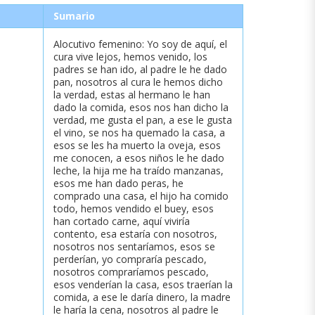
Sumario
Alocutivo femenino: Yo soy de aquí, el
cura vive lejos, hemos venido, los
padres se han ido, al padre le he dado
pan, nosotros al cura le hemos dicho
la verdad, estas al hermano le han
dado la comida, esos nos han dicho la
verdad, me gusta el pan, a ese le gusta
el vino, se nos ha quemado la casa, a
esos se les ha muerto la oveja, esos
me conocen, a esos niños le he dado
leche, la hija me ha traído manzanas,
esos me han dado peras, he
comprado una casa, el hijo ha comido
todo, hemos vendido el buey, esos
han cortado carne, aquí viviría
contento, esa estaría con nosotros,
nosotros nos sentaríamos, esos se
perderían, yo compraría pescado,
nosotros compraríamos pescado,
esos venderían la casa, esos traerían la
comida, a ese le daría dinero, la madre
le haría la cena, nosotros al padre le