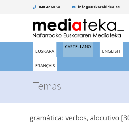
848 42 60 54
info@euskarabidea.es
CASTELLANO
EUSKARA
ENGLISH
FRANÇAIS
Temas
gramática: verbos, alocutivo [3