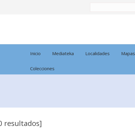
Buscar
por:
Inicio
Mediateka
Localidades
Mapas
Colecciones
0 resultados]