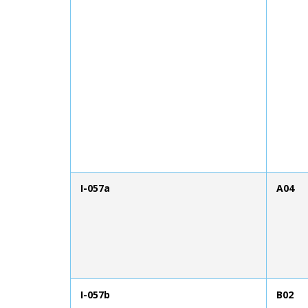
I-057a
A04
I-057b
B02