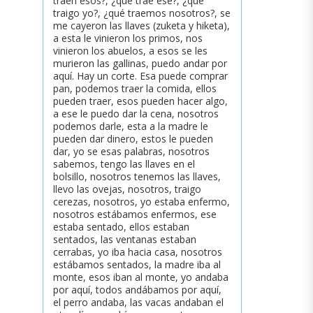
traen esos?, ¿qué trae ese?, ¿qué
traigo yo?, ¿qué traemos nosotros?, se
me cayeron las llaves (zuketa y hiketa),
a esta le vinieron los primos, nos
vinieron los abuelos, a esos se les
murieron las gallinas, puedo andar por
aquí. Hay un corte. Esa puede comprar
pan, podemos traer la comida, ellos
pueden traer, esos pueden hacer algo,
a ese le puedo dar la cena, nosotros
podemos darle, esta a la madre le
pueden dar dinero, estos le pueden
dar, yo se esas palabras, nosotros
sabemos, tengo las llaves en el
bolsillo, nosotros tenemos las llaves,
llevo las ovejas, nosotros, traigo
cerezas, nosotros, yo estaba enfermo,
nosotros estábamos enfermos, ese
estaba sentado, ellos estaban
sentados, las ventanas estaban
cerrabas, yo iba hacia casa, nosotros
estábamos sentados, la madre iba al
monte, esos iban al monte, yo andaba
por aquí, todos andábamos por aquí,
el perro andaba, las vacas andaban el