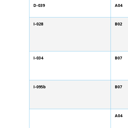
D-039
A04
I-028
B02
I-034
B07
I-095b
B07
A04