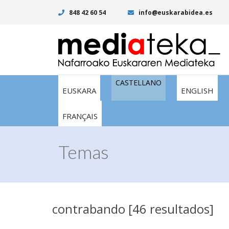
848 42 60 54
info@euskarabidea.es
CASTELLANO
EUSKARA
ENGLISH
FRANÇAIS
Temas
contrabando [46 resultados]