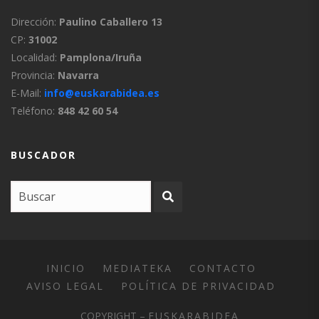
Dirección:
Paulino Caballero 13
CP:
31002
Localidad:
Pamplona/Iruña
Provincia:
Navarra
E-Mail:
info@euskarabidea.es
Teléfono:
848 42 60 54
BUSCADOR
INICIO
MEDIATEKA
CONTACTO
AVISO LEGAL
POLÍTICA DE PRIVACIDAD
COPYRIGHT –
EUSKARABIDEA