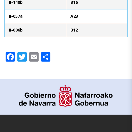
II-140b
B16
II-057a
A23
II-006b
B12
Facebook
Twitter
Email
Compartir