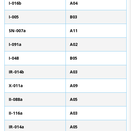
I-016b
A04
I-005
B03
SN-007a
A11
I-091a
A02
I-048
B05
IR-014b
A03
X-011a
A09
II-088a
A05
II-116a
A03
IR-014a
A05