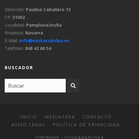
Dirección:
Paulino Caballero 13
CP:
31002
Localidad:
Pamplona/Iruña
Provincia:
Navarra
E-Mail:
info@euskarabidea.es
Teléfono:
848 42 60 54
BUSCADOR
INICIO
MEDIATEKA
CONTACTO
AVISO LEGAL
POLÍTICA DE PRIVACIDAD
COPYRIGHT –
EUSKARABIDEA