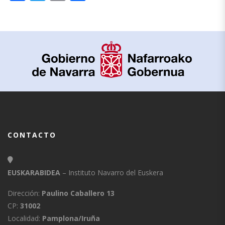
CONTACTO
EUSKARABIDEA
– Instituto Navarro del Euskera
Dirección:
Paulino Caballero 13
CP:
31002
Localidad:
Pamplona/Iruña