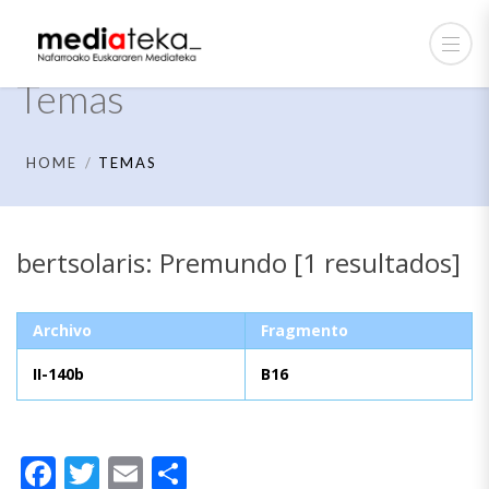
Temas
HOME
TEMAS
bertsolaris: Premundo [1 resultados]
Archivo
Fragmento
II-140b
B16
Facebook
Twitter
Email
Compartir