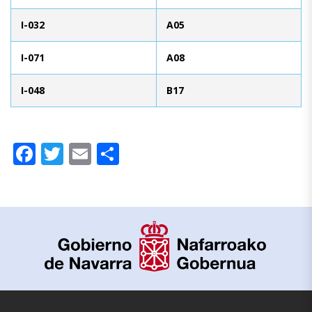
I-032
A05
I-071
A08
I-048
B17
Facebook
Twitter
Email
Compartir