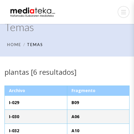
Temas
HOME
TEMAS
plantas [6 resultados]
Archivo
Fragmento
I-029
B09
I-030
A06
I-032
A10