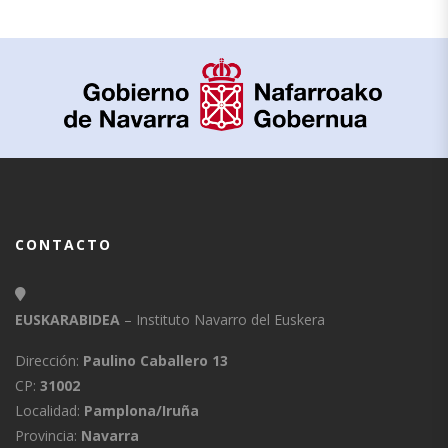
CONTACTO
EUSKARABIDEA
– Instituto Navarro del Euskera
Dirección:
Paulino Caballero 13
CP:
31002
Localidad:
Pamplona/Iruña
Provincia:
Navarra