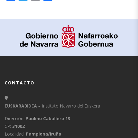
CONTACTO
EUSKARABIDEA
– Instituto Navarro del Euskera
Dirección:
Paulino Caballero 13
CP:
31002
Localidad:
Pamplona/Iruña