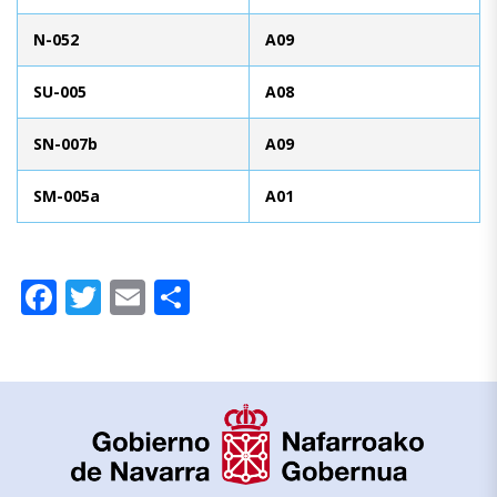
N-052
A09
SU-005
A08
SN-007b
A09
SM-005a
A01
Facebook
Twitter
Email
Compartir