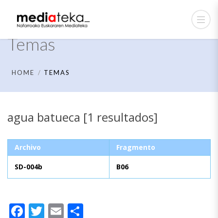
Temas
HOME
TEMAS
agua batueca [1 resultados]
Archivo
Fragmento
SD-004b
B06
Facebook
Twitter
Email
Compartir