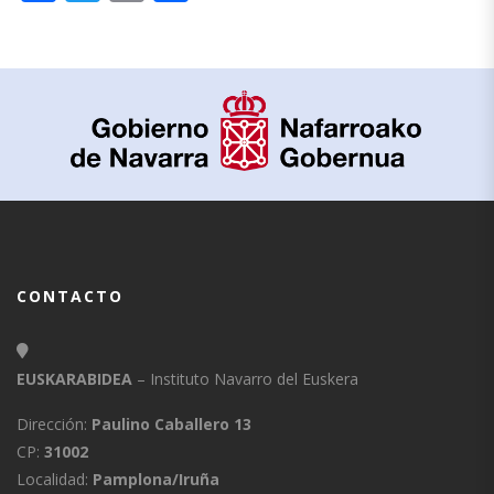
CONTACTO
EUSKARABIDEA
– Instituto Navarro del Euskera
Dirección:
Paulino Caballero 13
CP:
31002
Localidad:
Pamplona/Iruña