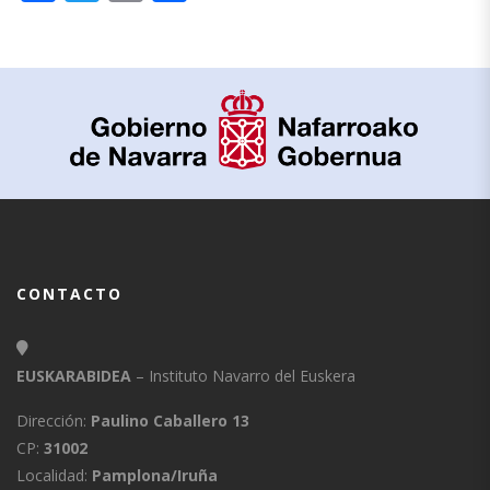
CONTACTO
EUSKARABIDEA
– Instituto Navarro del Euskera
Dirección:
Paulino Caballero 13
CP:
31002
Localidad:
Pamplona/Iruña