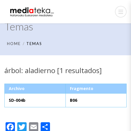
Temas
HOME
TEMAS
árbol: aladierno [1 resultados]
Archivo
Fragmento
SD-004b
B06
Facebook
Twitter
Email
Compartir