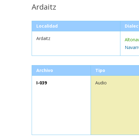
Ardaitz
Localidad
Dialec
Ardaitz
Altona
Navarr
Archivo
Tipo
I-039
Audio