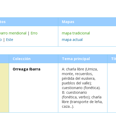
tos
Mapas
varro meridional
|
Erro
mapa tradicional
o
|
Este
mapa actual
Colección
Tema principal
Tí
Orreaga Ibarra
A: charla libre (Urniza,
monte, recuerdos,
pérdida del euskera,
pueblos del valle);
cuestionario (fonética).
B: cuestionario
(fonética, verbo); charla
libre (transporte de leña,
caza...).