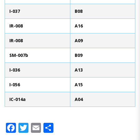
I-037
B08
IR-008
A16
IR-008
A09
SM-007b
B09
I-036
A13
I-056
A15
IC-014a
A04
Facebook
Twitter
Email
Compartir