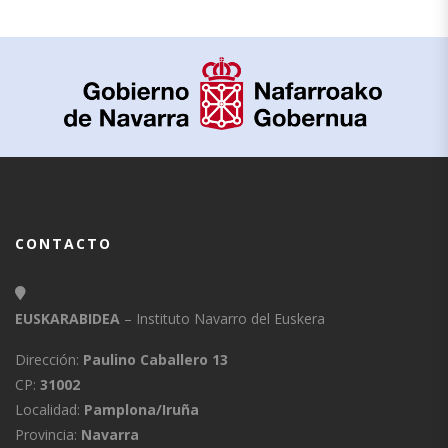
CONTACTO
EUSKARABIDEA
– Instituto Navarro del Euskera
Dirección:
Paulino Caballero 13
CP:
31002
Localidad:
Pamplona/Iruña
Provincia:
Navarra