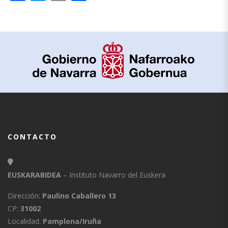
CONTACTO
EUSKARABIDEA
– Instituto Navarro del Euskera
Dirección:
Paulino Caballero 13
CP:
31002
Localidad:
Pamplona/Iruña