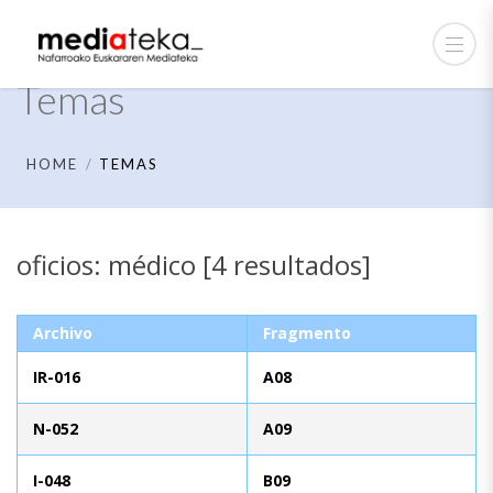
Temas
HOME
TEMAS
oficios: médico [4 resultados]
Archivo
Fragmento
IR-016
A08
N-052
A09
I-048
B09