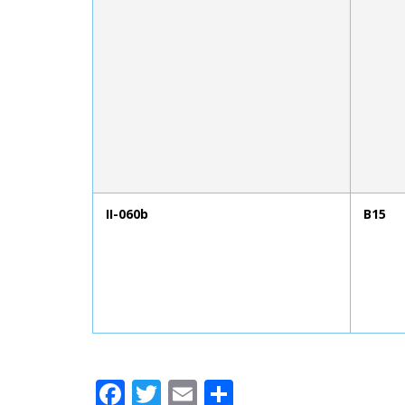
II-060b
B15
Facebook
Twitter
Email
Compartir