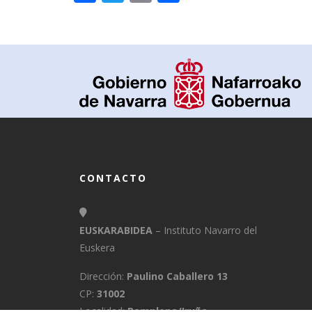
CONTACTO
EUSKARABIDEA
– Instituto Navarro del
Euskera
Dirección:
Paulino Caballero 13
CP:
31002
Localidad:
Pamplona/Iruña