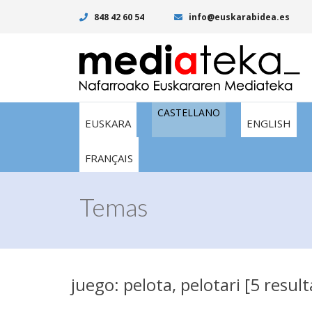
848 42 60 54
info@euskarabidea.es
CASTELLANO
EUSKARA
ENGLISH
FRANÇAIS
Temas
juego: pelota, pelotari [5 resul