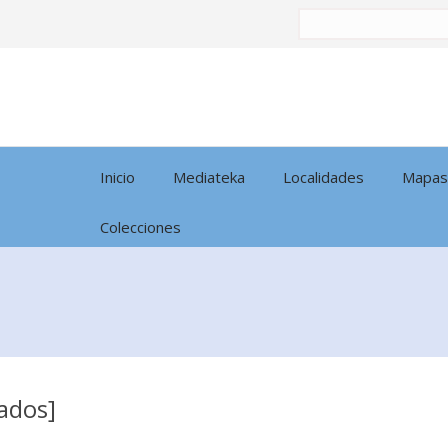
Buscar
por:
Inicio
Mediateka
Localidades
Mapas
Colecciones
tados]