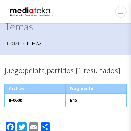
Temas
HOME
TEMAS
juego:pelota,partidos [1 resultados]
Archivo
Fragmento
II-060b
B15
Facebook
Twitter
Email
Compartir