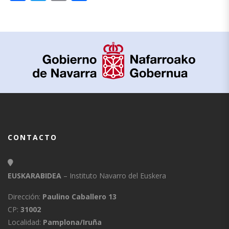
CONTACTO
EUSKARABIDEA
– Instituto Navarro del Euskera
Dirección:
Paulino Caballero 13
CP:
31002
Localidad:
Pamplona/Iruña