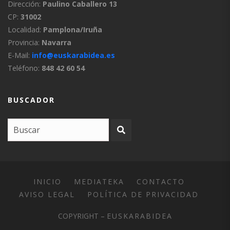
Dirección:
Paulino Caballero 13
CP:
31002
Localidad:
Pamplona/Iruña
Provincia:
Navarra
E-Mail:
info@euskarabidea.es
Teléfono:
848 42 60 54
BUSCADOR
INICIO
MEDIATEKA
CONTACTO
AVISO LEGAL
POLÍTICA DE PRIVACIDAD
COPYRIGHT –
EUSKARABIDEA