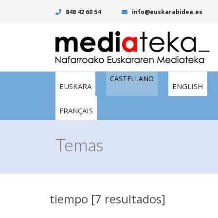
848 42 60 54
info@euskarabidea.es
CASTELLANO
EUSKARA
ENGLISH
FRANÇAIS
Temas
tiempo [7 resultados]