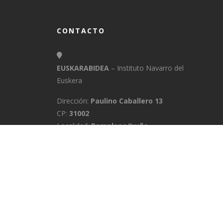
CONTACTO
EUSKARABIDEA
– Instituto Navarro del
Euskera
Dirección:
Paulino Caballero 13
CP:
31002
Localidad:
Pamplona/Iruña
Provincia:
Navarra
E-Mail:
info@euskarabidea.es
Teléfono:
848 42 60 54
INICIO
MEDIATEKA
CONTACTO
A