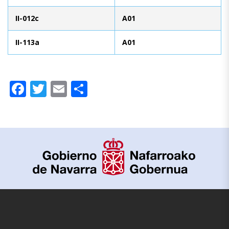
II-012c
A01
II-113a
A01
Facebook
Twitter
Email
Compartir