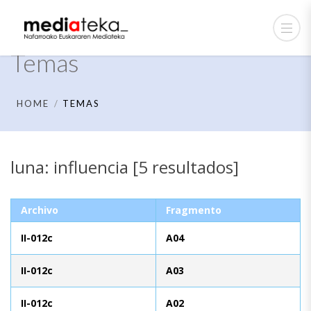
Temas
HOME
TEMAS
luna: influencia [5 resultados]
Archivo
Fragmento
II-012c
A04
II-012c
A03
II-012c
A02