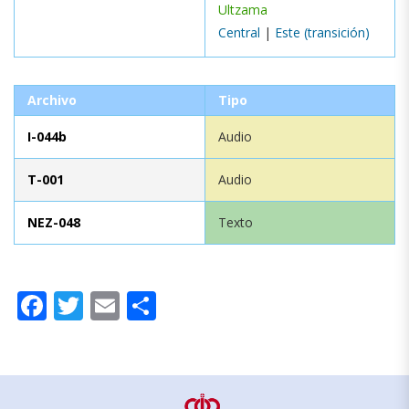
Ultzama
Central
|
Este (transición)
Archivo
Tipo
I-044b
Audio
T-001
Audio
NEZ-048
Texto
Facebook
Twitter
Email
Compartir