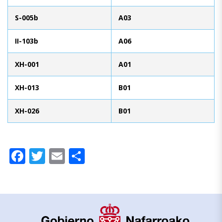
S-005b
A03
II-103b
A06
XH-001
A01
XH-013
B01
XH-026
B01
Facebook
Twitter
Email
Compartir