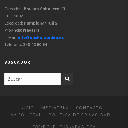
Dirección:
Paulino Caballero 13
CP:
31002
Localidad:
Pamplona/Iruña
Provincia:
Navarra
E-Mail:
info@euskarabidea.es
Teléfono:
848 42 60 54
BUSCADOR
INICIO
MEDIATEKA
CONTACTO
AVISO LEGAL
POLÍTICA DE PRIVACIDAD
COPYRIGHT –
EUSKARABIDEA