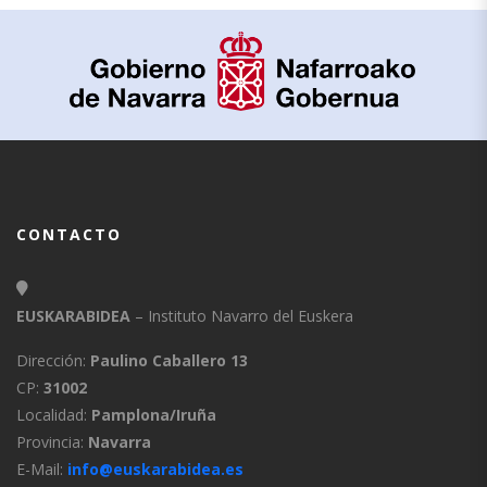
CONTACTO
EUSKARABIDEA
– Instituto Navarro del Euskera
Dirección:
Paulino Caballero 13
CP:
31002
Localidad:
Pamplona/Iruña
Provincia:
Navarra
E-Mail:
info@euskarabidea.es