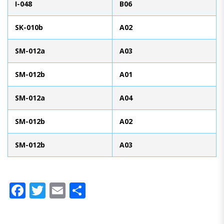
I-048
B06
SK-010b
A02
SM-012a
A03
SM-012b
A01
SM-012a
A04
SM-012b
A02
SM-012b
A03
Facebook
Twitter
Email
Compartir