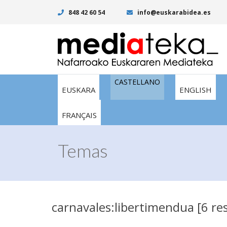
848 42 60 54
info@euskarabidea.es
CASTELLANO
EUSKARA
ENGLISH
FRANÇAIS
Temas
carnavales:libertimendua [6 re