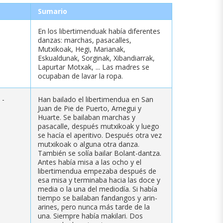
Sumario
En los libertimenduak había diferentes
danzas: marchas, pasacalles,
Mutxikoak, Hegi, Marianak,
Eskualdunak, Sorginak, Xibandiarrak,
Lapurtar Motxak, ... Las madres se
ocupaban de lavar la ropa.
-
Han bailado el libertimendua en San
Juan de Pie de Puerto, Arnegui y
Huarte. Se bailaban marchas y
pasacalle, después mutxikoak y luego
se hacía el aperitivo. Después otra vez
mutxikoak o alguna otra danza.
También se solía bailar Bolant-dantza.
Antes había misa a las ocho y el
libertimendua empezaba después de
esa misa y terminaba hacia las doce y
media o la una del mediodía. Si había
tiempo se bailaban fandangos y arin-
arines, pero nunca más tarde de la
una. Siempre había makilari. Dos