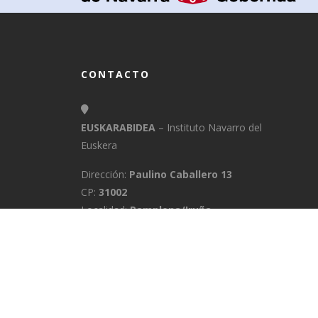
CONTACTO
EUSKARABIDEA
– Instituto Navarro del
Euskera
Dirección:
Paulino Caballero 13
CP:
31002
Localidad:
Pamplona/Iruña
Provincia:
Navarra
E-Mail:
info@euskarabidea.es
Teléfono:
848 42 60 54