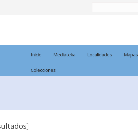
Buscar
por:
Inicio
Mediateka
Localidades
Mapas
Colecciones
sultados]