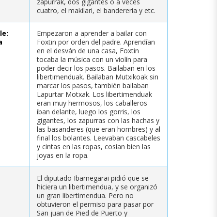
zapurrak, dos gigantes o a veces
cuatro, el makilari, el bandereria y etc.
le:
Empezaron a aprender a bailar con
a
Foxtin por orden del padre. Aprendían
en el desván de una casa, Foxtin
tocaba la música con un violín para
poder decir los pasos. Bailaban en los
libertimenduak. Bailaban Mutxikoak sin
marcar los pasos, también bailaban
Lapurtar Motxak. Los libertimenduak
eran muy hermosos, los caballeros
iban delante, luego los gorris, los
gigantes, los zapurras con las hachas y
las basanderes (que eran hombres) y al
final los bolantes. Leevaban cascabeles
y cintas en las ropas, cosían bien las
joyas en la ropa.
El diputado Ibarnegarai pidió que se
hiciera un libertimendua, y se organizó
un gran libertimendua. Pero no
obtuvieron el permiso para pasar por
San juan de Pied de Puerto y