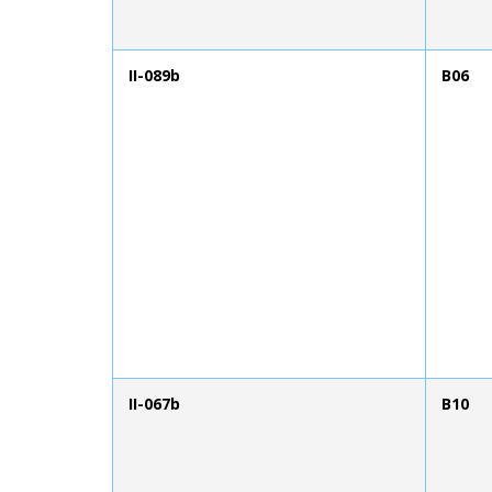
II-089b
B06
II-067b
B10