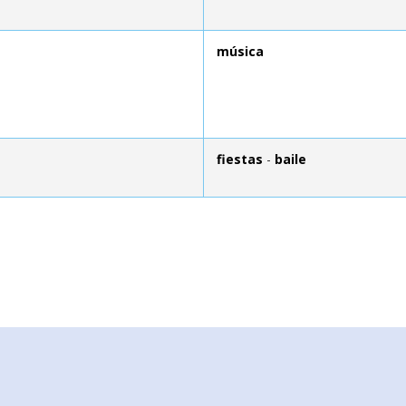
música
fiestas
-
baile