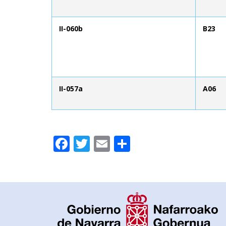
II-060b
B23
II-057a
A06
Facebook
Twitter
Email
Compartir