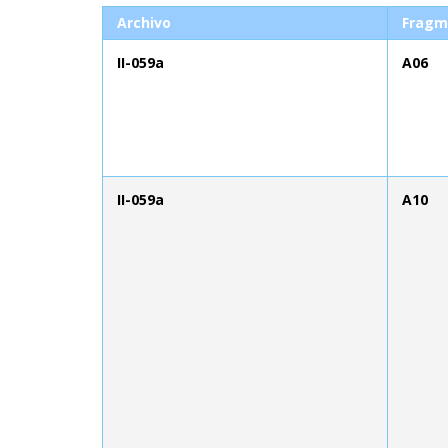
Archivo
Fragm
II-059a
A06
II-059a
A10