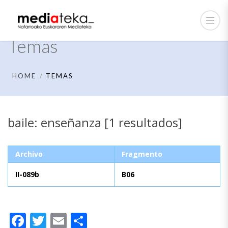
Temas
HOME
TEMAS
baile: enseñanza [1 resultados]
Archivo
Fragmento
II-089b
B06
Facebook
Twitter
Email
Compartir