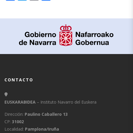
CONTACTO
EUSKARABIDEA
– Instituto Navarro del Euskera
Dirección:
Paulino Caballero 13
CP:
31002
Localidad:
Pamplona/Iruña