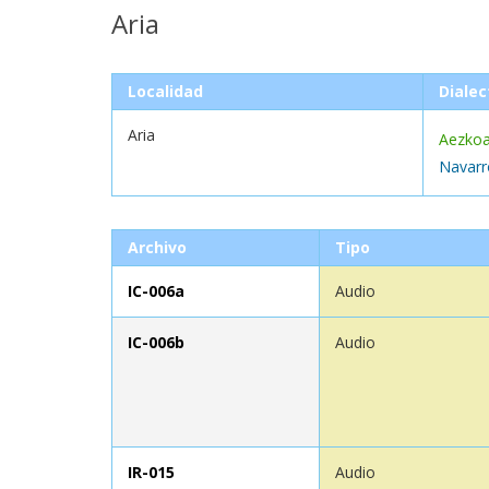
Aria
Localidad
Dialec
Aria
Aezko
Navarr
Archivo
Tipo
IC-006a
Audio
IC-006b
Audio
IR-015
Audio