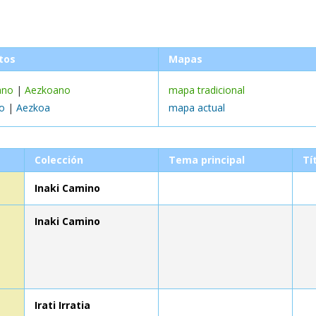
tos
Mapas
ano
|
Aezkoano
mapa tradicional
o
|
Aezkoa
mapa actual
Colección
Tema principal
Tí
Inaki Camino
Inaki Camino
Irati Irratia