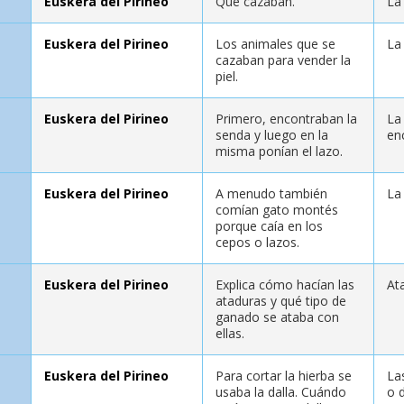
Euskera del Pirineo
Qué cazaban.
La
Euskera del Pirineo
Los animales que se
La
cazaban para vender la
piel.
Euskera del Pirineo
Primero, encontraban la
La
senda y luego en la
en
misma ponían el lazo.
Euskera del Pirineo
A menudo también
La
comían gato montés
porque caía en los
cepos o lazos.
Euskera del Pirineo
Explica cómo hacían las
At
ataduras y qué tipo de
ganado se ataba con
ellas.
Euskera del Pirineo
Para cortar la hierba se
La
usaba la dalla. Cuándo
o 