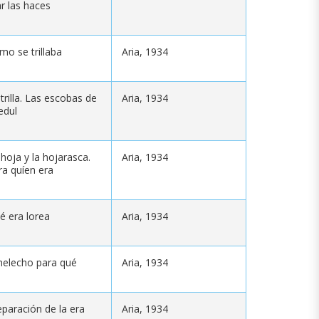
ar las haces
mo se trillaba
Aria, 1934
trilla. Las escobas de
Aria, 1934
edul
 hoja y la hojarasca.
Aria, 1934
ra quíen era
é era lorea
Aria, 1934
 helecho para qué
Aria, 1934
eparación de la era
Aria, 1934