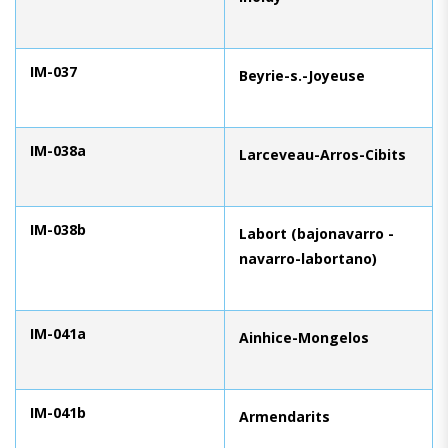
IM-037
Beyrie-s.-Joyeuse
IM-038a
Larceveau-Arros-Cibits
IM-038b
Labort (bajonavarro -
navarro-labortano)
IM-041a
Ainhice-Mongelos
IM-041b
Armendarits