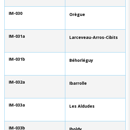
IM-030
Orègue
IM-031a
Larceveau-Arros-Cibits
IM-031b
Béhorléguy
IM-032a
Ibarrolle
IM-033a
Les Aldudes
IM-033b
Iholdy