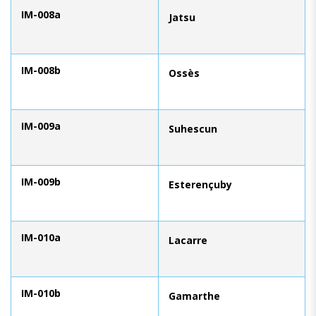
IM-008a
Jatsu
IM-008b
Ossès
IM-009a
Suhescun
IM-009b
Esterençuby
IM-010a
Lacarre
IM-010b
Gamarthe