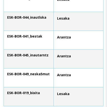
ESK-BOR-044_inautlska
Lesaka
ESK-BOR-041_bestak
Arantza
ESK-BOR-045_inautarntz
Arantza
ESK-BOR-049_neska5mut
Arantza
ESK-BOR-019_bixita
Lesaka