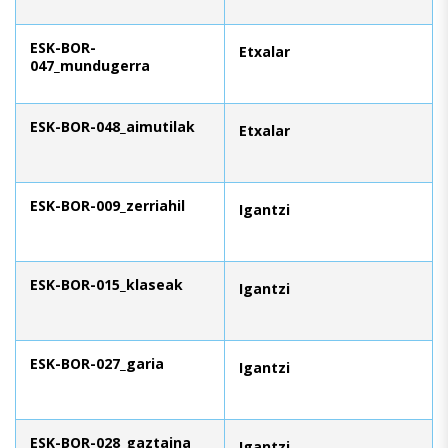
ESK-BOR-
Etxalar
047_mundugerra
ESK-BOR-048_aimutilak
Etxalar
ESK-BOR-009_zerriahil
Igantzi
ESK-BOR-015_klaseak
Igantzi
ESK-BOR-027_garia
Igantzi
ESK-BOR-028_gaztaina
Igantzi