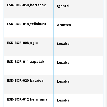
ESK-BOR-050_bertsoak
Igantzi
ESK-BOR-018_teilaburu
Arantza
ESK-BOR-008_ogia
Lesaka
ESK-BOR-011_zapatak
Lesaka
ESK-BOR-020_bataioa
Lesaka
ESK-BOR-012_herrifama
Lesaka