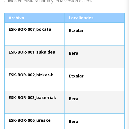
audios en euskara batua y en la versión dialectal.
Archivo
Localidades
ESK-BOR-007_bokata
Etxalar
ESK-BOR-001_sukaldea
Bera
ESK-BOR-002_bizkar-b
Etxalar
ESK-BOR-003_baserriak
Bera
ESK-BOR-006_ureske
Bera