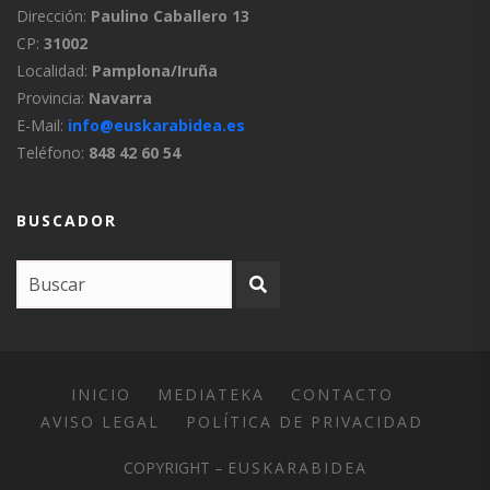
Dirección:
Paulino Caballero 13
CP:
31002
Localidad:
Pamplona/Iruña
Provincia:
Navarra
E-Mail:
info@euskarabidea.es
Teléfono:
848 42 60 54
BUSCADOR
INICIO
MEDIATEKA
CONTACTO
AVISO LEGAL
POLÍTICA DE PRIVACIDAD
COPYRIGHT –
EUSKARABIDEA