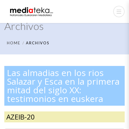
Archivos
HOME
ARCHIVOS
Las almadias en los rios
Salazar y Esca en la primera
mitad del siglo XX:
testimonios en euskera
AZEIB-20