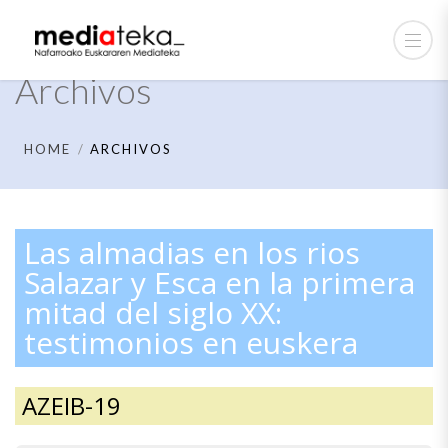
Archivos
HOME
ARCHIVOS
Las almadias en los rios
Salazar y Esca en la primera
mitad del siglo XX:
testimonios en euskera
AZEIB-19