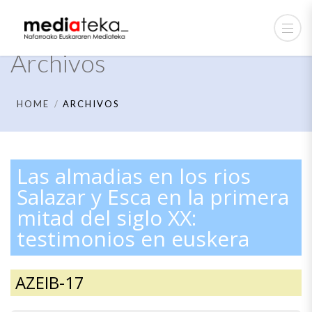
Archivos
HOME
ARCHIVOS
Las almadias en los rios
Salazar y Esca en la primera
mitad del siglo XX:
testimonios en euskera
AZEIB-17