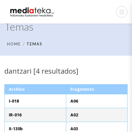
Temas
HOME
TEMAS
dantzari [4 resultados]
Archivo
Fragmento
I-018
A06
IR-016
A02
II-130b
A03