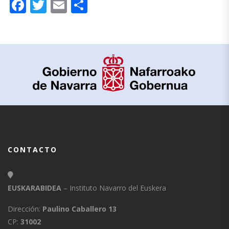
Facebook
Twitter
Email
Compartir
CONTACTO
EUSKARABIDEA
– Instituto Navarro del Euskera
Dirección:
Paulino Caballero 13
CP:
31002