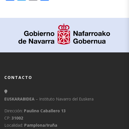
CONTACTO
EUSKARABIDEA
– Instituto Navarro del Euskera
Dirección:
Paulino Caballero 13
CP:
31002
Localidad:
Pamplona/Iruña