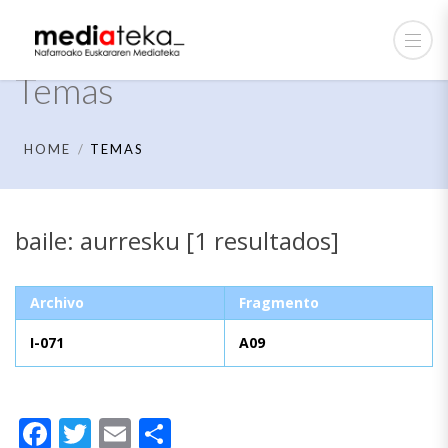
Temas
HOME
TEMAS
baile: aurresku [1 resultados]
Archivo
Fragmento
I-071
A09
Facebook
Twitter
Email
Compartir