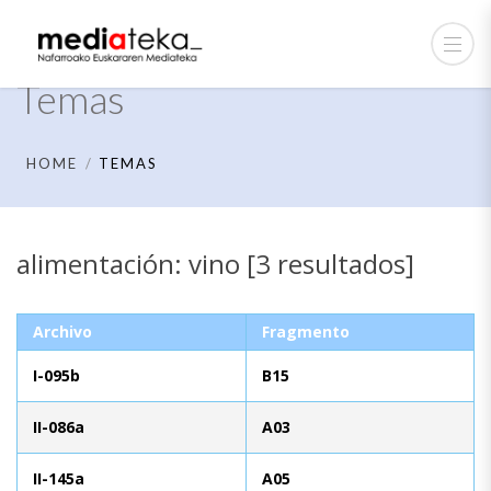
Temas
HOME
TEMAS
alimentación: vino [3 resultados]
Archivo
Fragmento
I-095b
B15
II-086a
A03
II-145a
A05