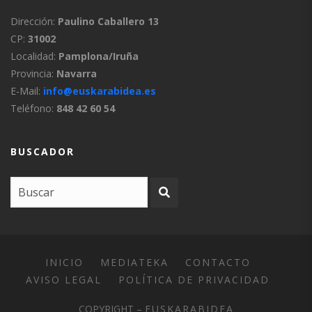
Dirección:
Paulino Caballero 13
CP:
31002
Localidad:
Pamplona/Iruña
Provincia:
Navarra
E-Mail:
info@euskarabidea.es
Teléfono:
848 42 60 54
BUSCADOR
INICIO
MEDIATEKA
CONTACTO
AVISO LEGAL
POLÍTICA DE PRIVACIDAD
COPYRIGHT –
EUSKARABIDEA