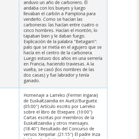
anduvo un año de carbonero. Él
andaba con los bueyes y luego
llevaban el carbón a Pamplona para
venderlo. Como se hacían las
carboneras: las hacían entre cuatro o
cinco hombres. Hacían el montón, lo
tapaban bien y le daban fuego.
Explicación de la palabra "Betagarri":
palo que se metía en el agujero que se
hacía en el centro de la carbonera.
Luego estuvo dos años en una serrería
en Francia, haciendo traviesas. A la
vuelta, se casó (los nombres de las
dos casas) y fue labrador y tenía
ganado.
Homenaje a Larreko (Fermin Irigarai)
de Euskaltzaindia en Auritz/Burguete.
(05:00") Artículo escrito por Larreko
sobre el libro de Etxepare. (10:00")
Cartas escritas por miembros de la
Euskaltzaindia y otros mensajes.
(18:40") Resultado del Concurso de
versos Xenpelar. (21:15") El padre Inza