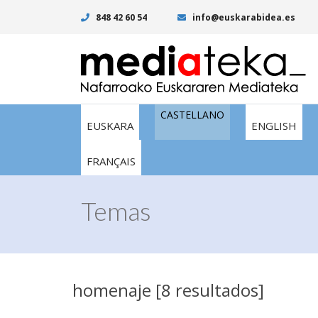
848 42 60 54
info@euskarabidea.es
CASTELLANO
EUSKARA
ENGLISH
FRANÇAIS
Temas
homenaje [8 resultados]