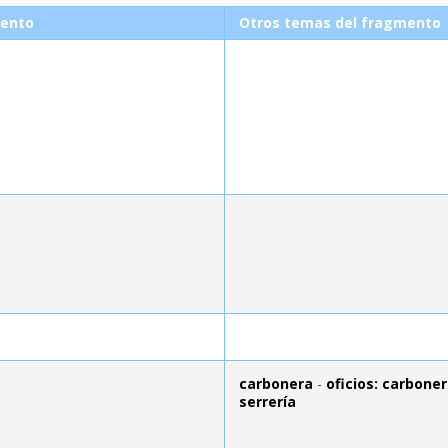
ento
Otros temas del fragmento
carbonera
-
oficios: carbone
serrería