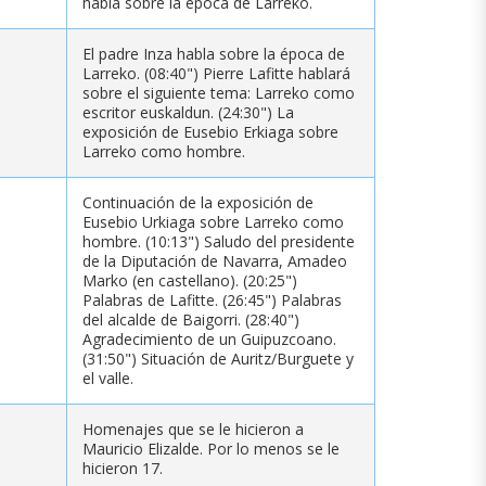
habla sobre la época de Larreko.
El padre Inza habla sobre la época de
Larreko. (08:40") Pierre Lafitte hablará
sobre el siguiente tema: Larreko como
escritor euskaldun. (24:30") La
exposición de Eusebio Erkiaga sobre
Larreko como hombre.
Continuación de la exposición de
Eusebio Urkiaga sobre Larreko como
hombre. (10:13") Saludo del presidente
de la Diputación de Navarra, Amadeo
Marko (en castellano). (20:25")
Palabras de Lafitte. (26:45") Palabras
del alcalde de Baigorri. (28:40")
Agradecimiento de un Guipuzcoano.
(31:50") Situación de Auritz/Burguete y
el valle.
Homenajes que se le hicieron a
Mauricio Elizalde. Por lo menos se le
hicieron 17.