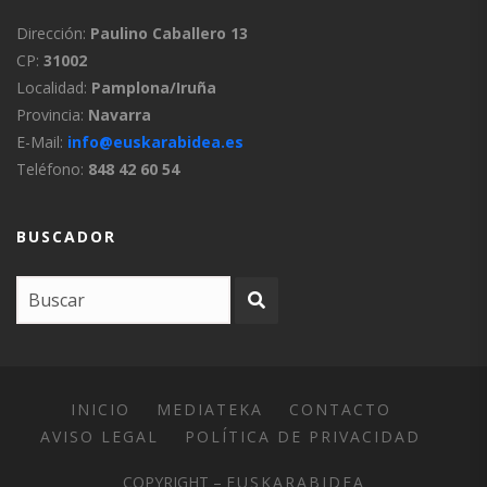
Dirección:
Paulino Caballero 13
CP:
31002
Localidad:
Pamplona/Iruña
Provincia:
Navarra
E-Mail:
info@euskarabidea.es
Teléfono:
848 42 60 54
BUSCADOR
INICIO
MEDIATEKA
CONTACTO
AVISO LEGAL
POLÍTICA DE PRIVACIDAD
COPYRIGHT –
EUSKARABIDEA