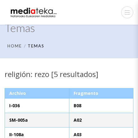
Temas
HOME
TEMAS
religión: rezo [5 resultados]
Archivo
Fragmento
I-036
B08
SM-005a
A02
II-108a
A03