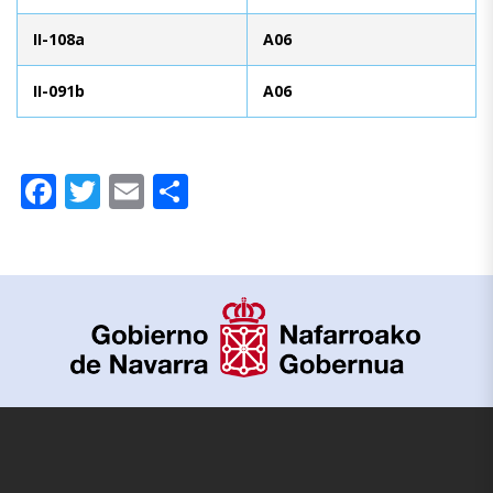
II-108a
A06
II-091b
A06
Facebook
Twitter
Email
Compartir