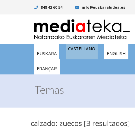
848 42 60 54
info@euskarabidea.es
CASTELLANO
EUSKARA
ENGLISH
FRANÇAIS
Temas
calzado: zuecos [3 resultados]