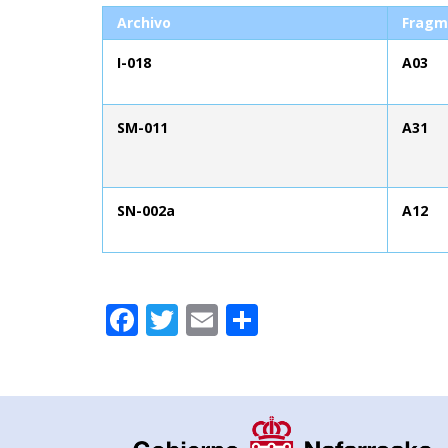
Archivo
Fragm
I-018
A03
SM-011
A31
SN-002a
A12
Facebook
Twitter
Email
Compartir