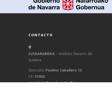
CONTACTO
EUSKARABIDEA
– Instituto Navarro del
Euskera
Dirección:
Paulino Caballero 13
CP:
31002
Localidad:
Pamplona/Iruña
Provincia:
Navarra
E-Mail:
info@euskarabidea.es
Teléfono:
848 42 60 54