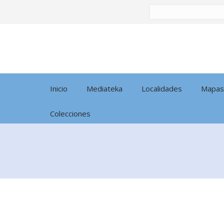
Buscar
por:
Inicio
Mediateka
Localidades
Mapas
Colecciones