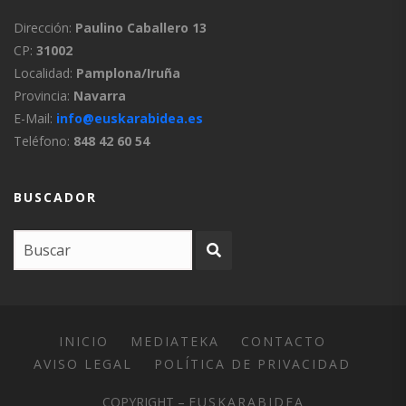
Dirección:
Paulino Caballero 13
CP:
31002
Localidad:
Pamplona/Iruña
Provincia:
Navarra
E-Mail:
info@euskarabidea.es
Teléfono:
848 42 60 54
BUSCADOR
INICIO
MEDIATEKA
CONTACTO
AVISO LEGAL
POLÍTICA DE PRIVACIDAD
COPYRIGHT –
EUSKARABIDEA