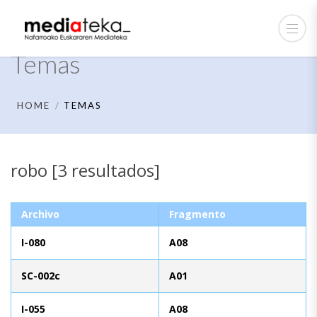
Temas
HOME
TEMAS
robo [3 resultados]
Archivo
Fragmento
I-080
A08
SC-002c
A01
I-055
A08