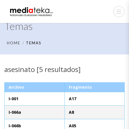
Temas
HOME
TEMAS
asesinato [5 resultados]
Archivo
Fragmento
I-001
A17
I-066a
A8
I-066b
A05