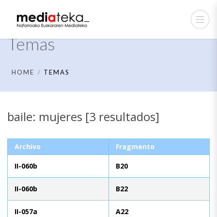
Temas
HOME
TEMAS
baile: mujeres [3 resultados]
Archivo
Fragmento
II-060b
B20
II-060b
B22
II-057a
A22