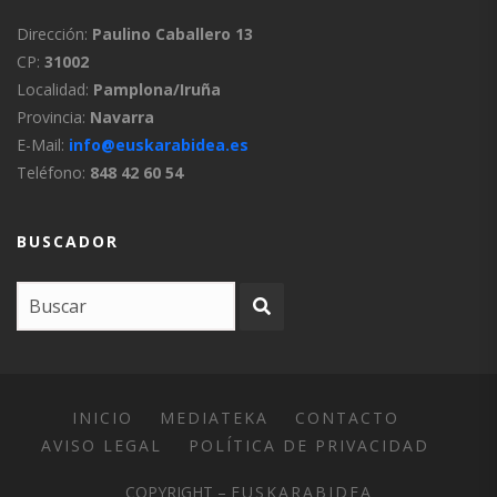
Dirección:
Paulino Caballero 13
CP:
31002
Localidad:
Pamplona/Iruña
Provincia:
Navarra
E-Mail:
info@euskarabidea.es
Teléfono:
848 42 60 54
BUSCADOR
INICIO
MEDIATEKA
CONTACTO
AVISO LEGAL
POLÍTICA DE PRIVACIDAD
COPYRIGHT –
EUSKARABIDEA