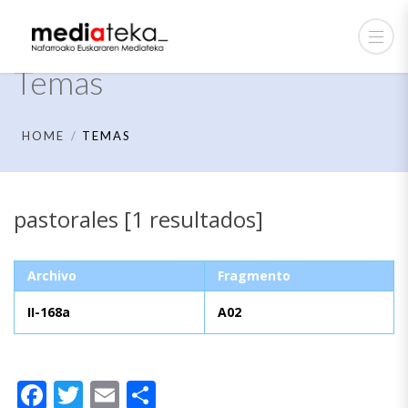
Temas
HOME
TEMAS
pastorales [1 resultados]
Archivo
Fragmento
II-168a
A02
Facebook
Twitter
Email
Compartir