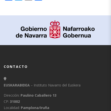
CONTACTO
EUSKARABIDEA
– Instituto Navarro del Euskera
Dirección:
Paulino Caballero 13
CP:
31002
Localidad:
Pamplona/Iruña