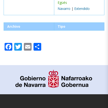
Egüés
Navarro
|
Extendido
Archivo
Tipo
Facebook
Twitter
Email
Compartir