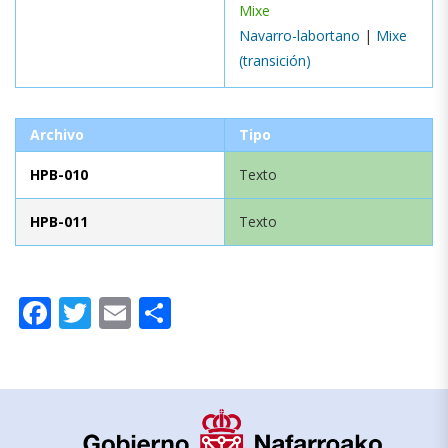
Mixe
Navarro-labortano
|
Mixe
(transición)
Archivo
Tipo
HPB-010
Texto
HPB-011
Texto
Facebook
Twitter
Email
Compartir