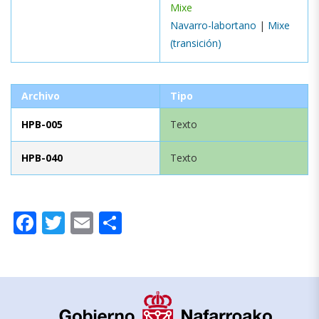
Mixe
Navarro-labortano
|
Mixe
(transición)
Archivo
Tipo
HPB-005
Texto
HPB-040
Texto
Facebook
Twitter
Email
Compartir